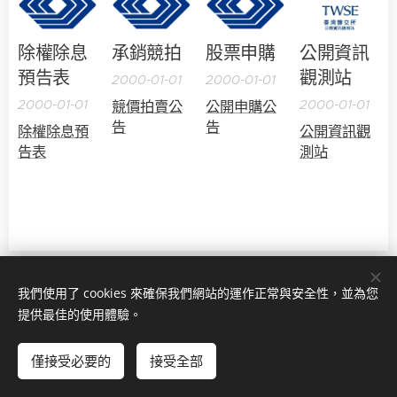
除權除息
承銷競拍
股票申購
公開資訊
預告表
觀測站
2000-01-01
2000-01-01
2000-01-01
2000-01-01
競價拍賣公
公開申購公
告
告
除權除息預
公開資訊觀
告表
測站
我們使用了 cookies 來確保我們網站的運作正常與安全性，並為您
南投縣草屯鎮草溪路1020號
提供最佳的使用體驗。
049-2353266
(草屯總公司)、
049-2234188
(南投分公司)、
049-
2902266
(埔里分公司)
僅接受必要的
接受全部
© 日茂證券股份有限公司
Cookies