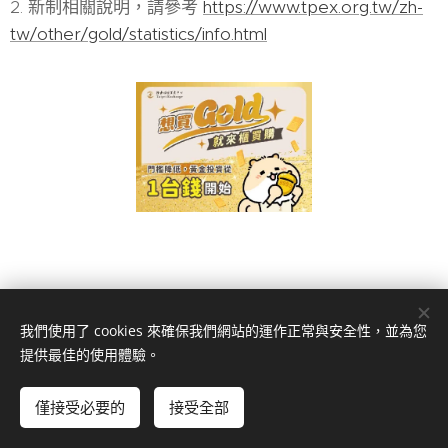
2. 新制相關說明，請參考
https://www.tpex.org.tw/zh-
tw/other/gold/statistics/info.html
我們使用了 cookies 來確保我們網站的運作正常與安全性，並為您
南投縣草屯鎮草溪路1020號
提供最佳的使用體驗。
049-2353266
(草屯總公司)、
049-2234188
(南投分公司)、
049-
2902266
(埔里分公司)
僅接受必要的
接受全部
© 日茂證券股份有限公司
Cookies