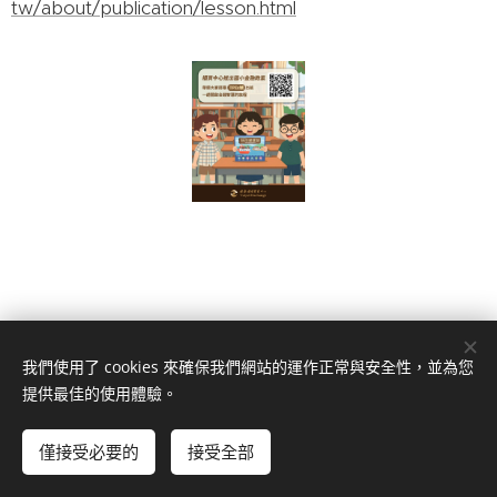
tw/about/publication/lesson.html
我們使用了 cookies 來確保我們網站的運作正常與安全性，並為您
南投縣草屯鎮草溪路1020號
提供最佳的使用體驗。
049-2353266
(草屯總公司)、
049-2234188
(南投分公司)、
049-
2902266
(埔里分公司)
僅接受必要的
接受全部
© 日茂證券股份有限公司
Cookies