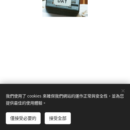
我們使用了 cookies 來確保我們網站的運作正常與安全性，並為您
南投縣草屯鎮草溪路1020號
提供最佳的使用體驗。
049-2353266
(草屯總公司)、
049-2234188
(南投分公司)、
049-
2902266
(埔里分公司)
僅接受必要的
接受全部
© 日茂證券股份有限公司
Cookies