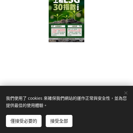
我們使用了 cookies 來確保我們網站的運作正常與安全性，並為您
南投縣草屯鎮草溪路1020號
提供最佳的使用體驗。
049-2353266
(草屯總公司)、
049-2234188
(南投分公司)、
049-
2902266
(埔里分公司)
僅接受必要的
接受全部
© 日茂證券股份有限公司
Cookies