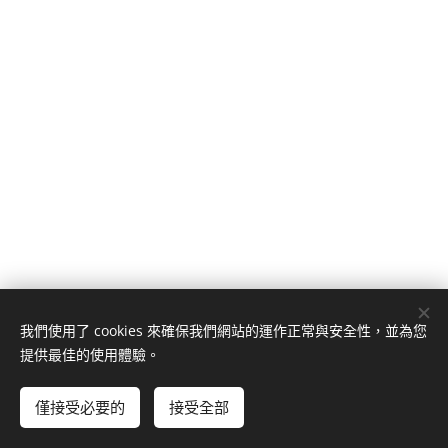
我們使用了 cookies 來確保我們網站的運作正常與安全性，並為您
南投縣草屯鎮草溪路1020號
提供最佳的使用體驗。
049-2353266
(草屯總公司)、
049-2234188
(南投分公司)、
049-
2902266
(埔里分公司)
僅接受必要的
接受全部
© 日茂證券股份有限公司
Cookies