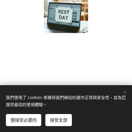
我們使用了 cookies 來確保我們網站的運作正常與安全性，並為您
南投縣草屯鎮草溪路1020號
提供最佳的使用體驗。
049-2353266
(草屯總公司)、
049-2234188
(南投分公司)、
049-
2902266
(埔里分公司)
僅接受必要的
接受全部
© 日茂證券股份有限公司
Cookies